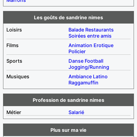
Les goûts de sandrine nimes
Loisirs
Balade
Restaurants
Soirées entre amis
Films
Animation
Erotique
Policier
Sports
Danse
Football
Jogging/Running
Musiques
Ambiance
Latino
Raggamuffin
Profession de sandrine nimes
Métier
Salarié
Plus sur ma vie