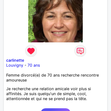
carlinette
Louvigny
-
70 ans
Femme divorcé(e) de 70 ans recherche rencontre
amoureuse
Je recherche une relation amicale voir plus si
affinités. Je suis quelqu'un de simple, cool,
attentionnée et qui ne se prend pas la tête.