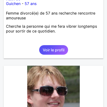
Guichen
-
57 ans
Femme divorcé(e) de 57 ans recherche rencontre
amoureuse
Cherche la personne qui me fera vibrer longtemps
pour sortir de ce quotidien.
Voir le profil