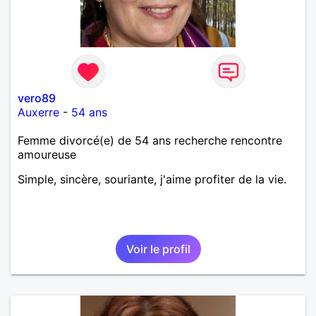
vero89
Auxerre
-
54 ans
Femme divorcé(e) de 54 ans recherche rencontre
amoureuse
Simple, sincère, souriante, j'aime profiter de la vie.
Voir le profil