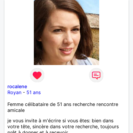
rocalene
Royan
-
51 ans
Femme célibataire de 51 ans recherche rencontre
amicale
je vous invite à m'écrire si vous êtes: bien dans
votre tête, sincère dans votre recherche, toujours
prêt à donner et à recevoir.