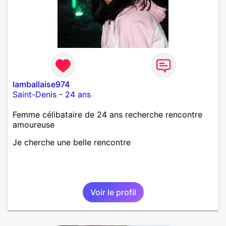
lamballaise974
Saint-Denis
-
24 ans
Femme célibataire de 24 ans recherche rencontre
amoureuse
Je cherche une belle rencontre
Voir le profil