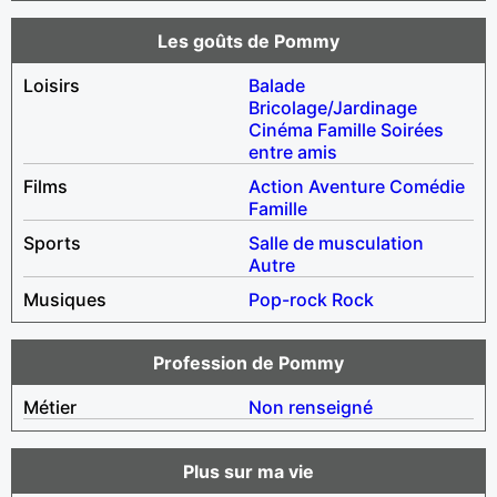
Les goûts de Pommy
Loisirs
Balade
Bricolage/Jardinage
Cinéma
Famille
Soirées
entre amis
Films
Action
Aventure
Comédie
Famille
Sports
Salle de musculation
Autre
Musiques
Pop-rock
Rock
Profession de Pommy
Métier
Non renseigné
Plus sur ma vie