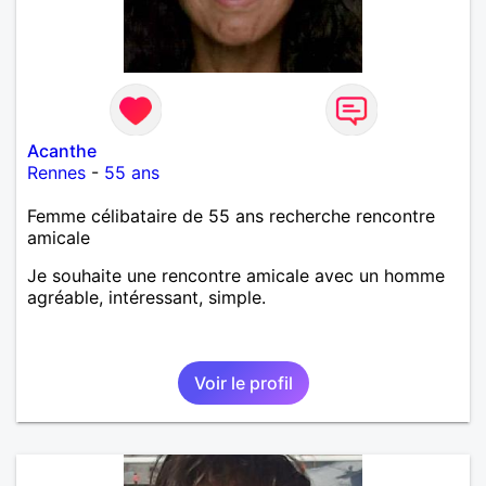
Acanthe
Rennes
-
55 ans
Femme célibataire de 55 ans recherche rencontre
amicale
Je souhaite une rencontre amicale avec un homme
agréable, intéressant, simple.
Voir le profil