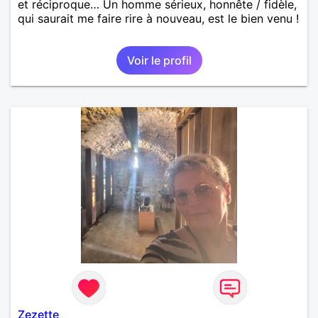
et réciproque… Un homme sérieux, honnête / fidèle,
qui saurait me faire rire à nouveau, est le bien venu !
Voir le profil
Zezette