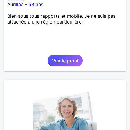
Aurillac
-
58 ans
Bien sous tous rapports et mobile. Je ne suis pas
attachée à une région particulière.
Voir le profil