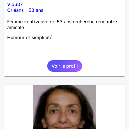
Viou07
Orléans
-
53 ans
Femme veuf/veuve de 53 ans recherche rencontre
amicale
Humour et simplicité
Voir le profil