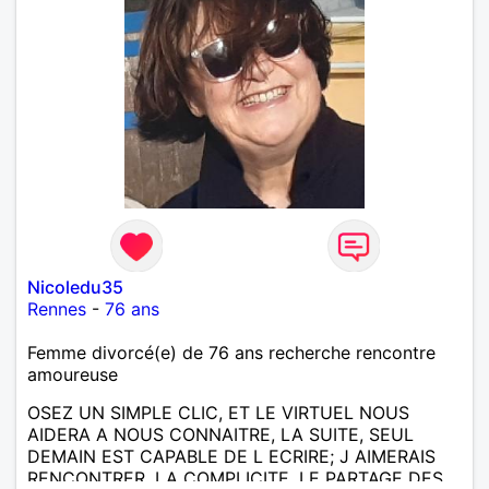
Nicoledu35
Rennes
-
76 ans
Femme divorcé(e) de 76 ans recherche rencontre
amoureuse
OSEZ UN SIMPLE CLIC, ET LE VIRTUEL NOUS
AIDERA A NOUS CONNAITRE, LA SUITE, SEUL
DEMAIN EST CAPABLE DE L ECRIRE; J AIMERAIS
RENCONTRER, LA COMPLICITE, LE PARTAGE DES