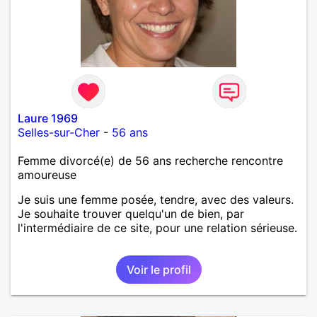
Laure 1969
Selles-sur-Cher
-
56 ans
Femme divorcé(e) de 56 ans recherche rencontre
amoureuse
Je suis une femme posée, tendre, avec des valeurs.
Je souhaite trouver quelqu'un de bien, par
l'intermédiaire de ce site, pour une relation sérieuse.
Voir le profil