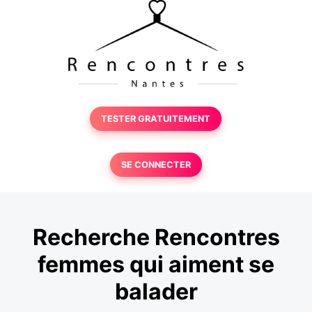
TESTER GRATUITEMENT
SE CONNECTER
Recherche Rencontres
femmes qui aiment se
balader