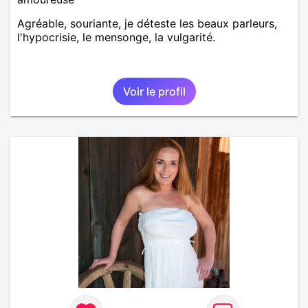
Agréable, souriante, je déteste les beaux parleurs,
l'hypocrisie, le mensonge, la vulgarité.
Voir le profil