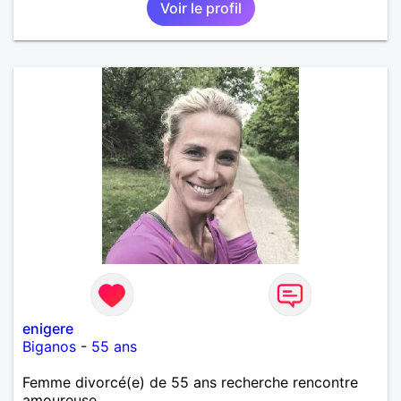
Voir le profil
enigere
Biganos
-
55 ans
Femme divorcé(e) de 55 ans recherche rencontre
amoureuse