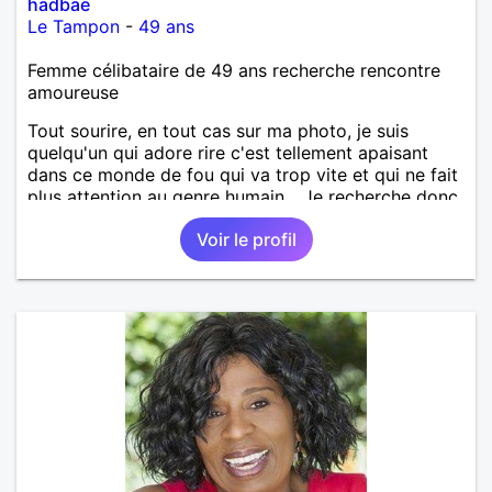
hadbae
Le Tampon
-
49 ans
Femme célibataire de 49 ans recherche rencontre
amoureuse
Tout sourire, en tout cas sur ma photo, je suis
quelqu'un qui adore rire c'est tellement apaisant
dans ce monde de fou qui va trop vite et qui ne fait
plus attention au genre humain... Je recherche donc
un homme qui soit bien dans sa peau et qui saura
Voir le profil
me faire rire mais c'est une relation sérieuse que je
recherche malgré tout.