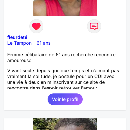
fleurdété
Le Tampon
-
61 ans
Femme célibataire de 61 ans recherche rencontre
amoureuse
Vivant seule depuis quelque temps et n'aimant pas
vraiment la solitude, je postule pour un CDI avec
une vie à deux en m'inscrivant sur ce site de
rencontre dans l'espoir retrouver l'amour.
Voir le profil