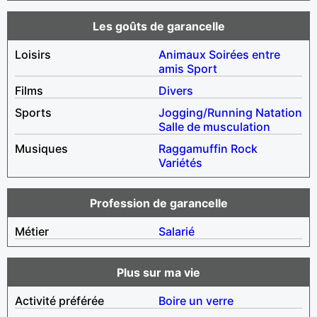
Les goûts de garancelle
Loisirs
Animaux
Soirées entre
amis
Sport
Films
Divers
Sports
Jogging/Running
Natation
Salle de musculation
Musiques
Raggamuffin
Rock
Variétés
Profession de garancelle
Métier
Salarié
Plus sur ma vie
Activité préférée
Boire un verre