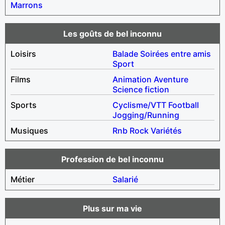
Marrons
Les goûts de bel inconnu
Loisirs
Balade
Soirées entre amis
Sport
Films
Animation
Aventure
Science fiction
Sports
Cyclisme/VTT
Football
Jogging/Running
Musiques
Rnb
Rock
Variétés
Profession de bel inconnu
Métier
Salarié
Plus sur ma vie