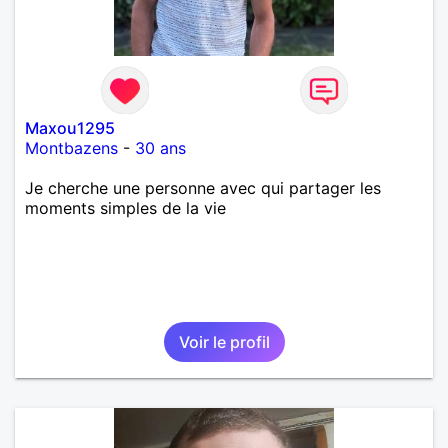
Maxou1295
Montbazens
-
30 ans
Je cherche une personne avec qui partager les
moments simples de la vie
Voir le profil