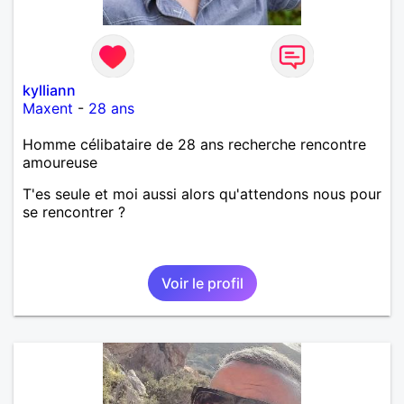
kylliann
Maxent
-
28 ans
Homme célibataire de 28 ans recherche rencontre
amoureuse
T'es seule et moi aussi alors qu'attendons nous pour
se rencontrer ?
Voir le profil