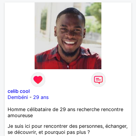
celib cool
Dembéni
-
29 ans
Homme célibataire de 29 ans recherche rencontre
amoureuse
Je suis ici pour rencontrer des personnes, échanger,
se découvrir, et pourquoi pas plus ?