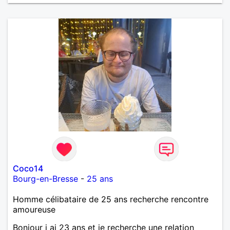
Coco14
Bourg-en-Bresse
-
25 ans
Homme célibataire de 25 ans recherche rencontre
amoureuse
Bonjour j ai 23 ans et je recherche une relation