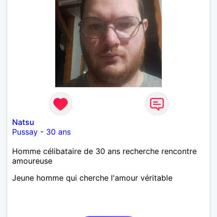
Natsu
Pussay
-
30 ans
Homme célibataire de 30 ans recherche rencontre
amoureuse
Jeune homme qui cherche l'amour véritable