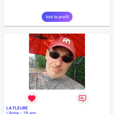
Voir le profil
LA FLEURE
L'Aigle
-
29 ans