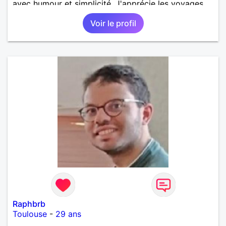
avec humour et simplicité. J'apprécie les voyages,
les découvertes, les jeux vidéo et les moments de
Voir le profil
détente. Je suis à la recherche d'une personne
authentique avec qui partager de belles
expériences, construire une relation sérieuse basée
sur la confiance, le respect et la complicité. Si tu
apprécies les conversations sincères, les fous rires
et les personnes qui savent ce qu'elles veulent,
n'hésite pas à venir discuter. Au plaisir de faire
connaissance !
Raphbrb
Toulouse
-
29 ans