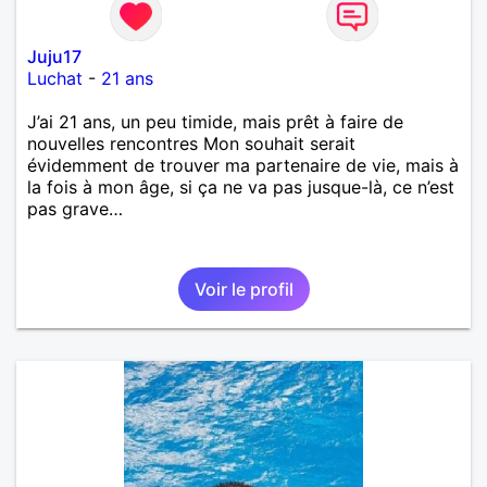
Juju17
Luchat
-
21 ans
J’ai 21 ans, un peu timide, mais prêt à faire de
nouvelles rencontres Mon souhait serait
évidemment de trouver ma partenaire de vie, mais à
la fois à mon âge, si ça ne va pas jusque-là, ce n’est
pas grave…
Voir le profil