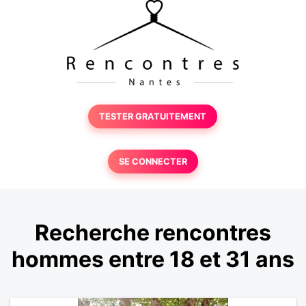
TESTER GRATUITEMENT
SE CONNECTER
Recherche rencontres
hommes entre 18 et 31 ans