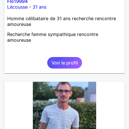
Flo19994
Lécousse
-
31 ans
Homme célibataire de 31 ans recherche rencontre
amoureuse
Recherche femme sympathique rencontre
amoureuse
Voir le profil