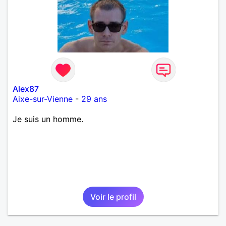
Alex87
Aixe-sur-Vienne
-
29 ans
Je suis un homme.
Voir le profil