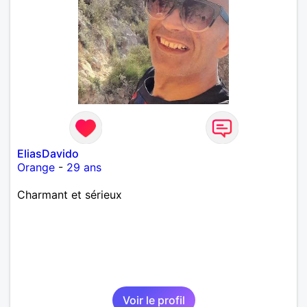
EliasDavido
Orange
-
29 ans
Charmant et sérieux
Voir le profil