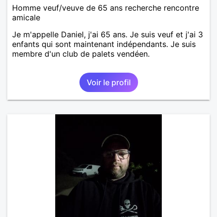
Homme veuf/veuve de 65 ans recherche rencontre
amicale
Je m'appelle Daniel, j'ai 65 ans. Je suis veuf et j'ai 3
enfants qui sont maintenant indépendants. Je suis
membre d'un club de palets vendéen.
Voir le profil