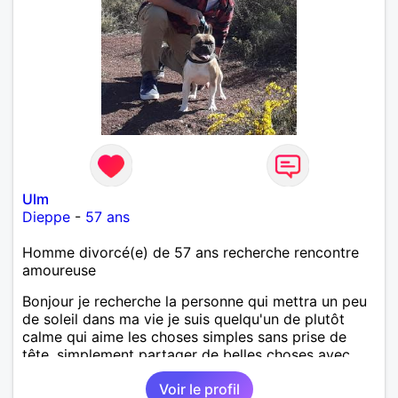
Ulm
Dieppe
-
57 ans
Homme divorcé(e) de 57 ans recherche rencontre
amoureuse
Bonjour je recherche la personne qui mettra un peu
de soleil dans ma vie je suis quelqu'un de plutôt
calme qui aime les choses simples sans prise de
tête, simplement partager de belles choses avec
une personne qui me ressemble .
Voir le profil