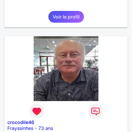
Voir le profil
crocodile46
Frayssinhes
-
73 ans