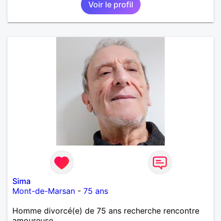
Voir le profil
personne non sérieuse merci. Recherche dans un
premier temps dialogue et apprendre à connaître la
personne puis dans un deuxième temps relation plus
sérieuse a voir une vie a deux. (2017 )Ma situation
professionnelle et agent de sécurité privée et
agents SIAP1. ET télésurveillance et vidéo
protection dans les casino supermarché. en CDI
Mes passions. Sont la robotique ,vtt ,Echeque
,astronomie . Service militaire belfort 35 régiment d
infanterie et engager sur 5 ans.de (1998 a 2003.)
Divers je fait en moyenne 6 km de marche par jour
a pieds. A la fin de mon travail a mon domicile. J 'ai
un rêve cet de construire une vie a deux en
harmonie. Si je pourrais lui décrocher la lune je le
ferais. A chaque fois que je vois un beau ciel étoilé
je rêve d' être avec quelqu'un.
Sima
Mont-de-Marsan
-
75 ans
Homme divorcé(e) de 75 ans recherche rencontre
amoureuse