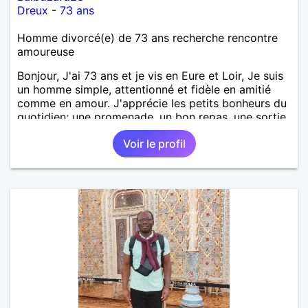
Dreux
-
73 ans
Homme divorcé(e) de 73 ans recherche rencontre
amoureuse
Bonjour, J'ai 73 ans et je vis en Eure et Loir, Je suis
un homme simple, attentionné et fidèle en amitié
comme en amour. J'apprécie les petits bonheurs du
quotidien; une promenade, un bon repas, une sortie,
une discision agréable ou un moment de détente à
Voir le profil
deux. Je souhaite rencontrer une femme douce,
honnête et bienveillante, avec qui partager des
moments de complicité, de rire et de confiance. Je
crois qu'une belle relation commence souvent par
une belle amitié et qu'il n'est jamais trop tard pour
écrire une nouvelle histoire. Si vous aimez les
échanges sincères, les valeurs de respect et de
simplicité, nous pourrions faire connaissance autour
d'un café suivi d'une balade, sans précipitation et
laisser le temps faire le reste. Au plaisir de vous lire.