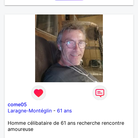
concerts, etc.) et pourquoi pas faire un bout de
chemin ensemble. Au programme: humour,
décontraction et authenticité. si ce projet vous
intéresse, n'hésitez pas à me contacter, je vous
répondrai avec joie.
come05
Laragne-Montéglin
-
61 ans
Homme célibataire de 61 ans recherche rencontre
amoureuse