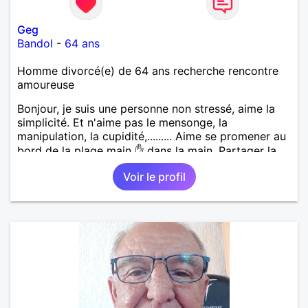
Geg
Bandol
-
64 ans
Homme divorcé(e) de 64 ans recherche rencontre
amoureuse
Bonjour, je suis une personne non stressé, aime la
simplicité. Et n'aime pas le mensonge, la
manipulation, la cupidité,......... Aime se promener au
bord de la plage main ✋ dans la main. Partager la
vie. Les restos, les sorties, visiter les vieux villages
Voir le profil
avec leurs anecdotes. Sans oublier la famille. Si une
femme ce reconnaît qu'elle communique avec moi.