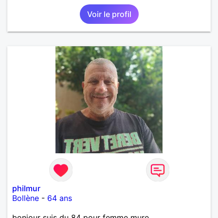
Voir le profil
philmur
Bollène
-
64 ans
bonjour suis du 84 pour femme mure