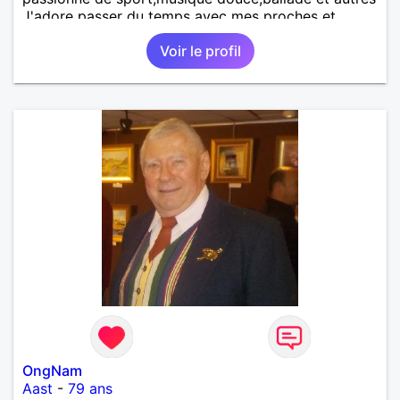
J'adore passer du temps avec mes proches et
partager des moments inoubliables.
Voir le profil
OngNam
Aast
-
79 ans