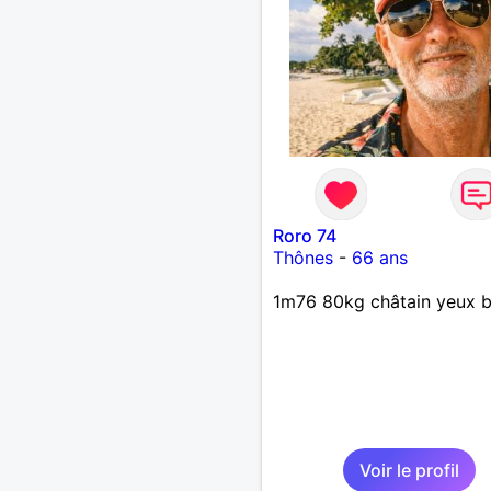
Roro 74
Thônes
-
66 ans
1m76 80kg châtain yeux b
Voir le profil