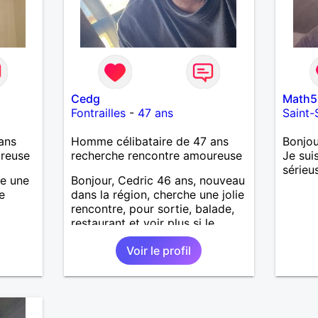
Cedg
Math5
Fontrailles
-
47 ans
Saint-
ans
Homme célibataire de 47 ans
Bonjou
ureuse
recherche rencontre amoureuse
Je sui
sérieu
he une
Bonjour, Cedric 46 ans, nouveau
e
dans la région, cherche une jolie
rencontre, pour sortie, balade,
restaurant et voir plus si le
courant passe. Je suis sociable,
Voir le profil
souriant, patient, j’aime rire et
plaisanter..