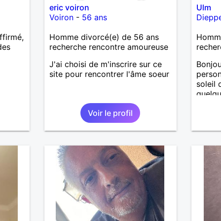
eric voiron
Ulm
Voiron
-
56 ans
Diepp
ffirmé,
Homme divorcé(e) de 56 ans
Homme
des
recherche rencontre amoureuse
recher
J'ai choisi de m'inscrire sur ce
Bonjou
site pour rencontrer l'âme soeur
person
soleil
quelqu
aime l
Voir le profil
prise 
partag
une pe
.