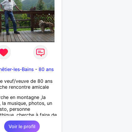
nie et que tu crois encore
mour vrai, prenons le
de discuter… et laissons
ir nous guider 🌹
êtier-les-Bains
-
80 ans
 veuf/veuve de 80 ans
che rencontre amicale
che en montagne ,la
, la musique, photos, un
sto, personne
hique, cherche à faire de
les connaissances .
Voir le profil