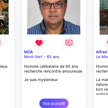
Calédo
à un a
temps 
l’aven
MOA
Alfred
Mont-Vert
-
65 ans
Le Mon
leus
Homme célibataire de 65 ans
Homme
recherche rencontre amoureuse
recher
Je suis mysterieux
La mar
nature
bon re
sympat
nouvel
Voir le profil