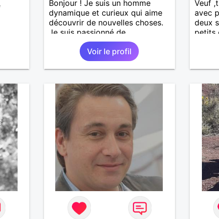
Bonjour ! Je suis un homme
Veuf ,
e
dynamique et curieux qui aime
avec p
découvrir de nouvelles choses.
deux s
Je suis passionné de
petits
sport,musique douce,ballade et
Voir le profil
autres J'adore passer du temps
avec mes proches et partager
des moments inoubliables.