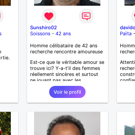
Sunshiro02
david
s
Soissons
-
42 ans
Païta
Homme célibataire de 42 ans
Homme 
n
recherche rencontre amoureuse
recher
rtie.
Est-ce que le véritable amour se
Attent
trouve ici? Y-a-t'il des femmes
recher
réellement sincères et surtout
constru
ne jouant pas avec les
confia
sentiments des hommes? Etant
J’aime
Voir le profil
un homme protecteur et
vie : l
bienveillant, je veux continuer
moment
d'y croire et pouvoir enfin
person
former la petite famille que je
Très c
désir temps. Faux profil,
les pe
profiteuse et autres joyeuseté
et les
passer votre chemin, vous ne
solitud
m'intéressez pas du tout!
alors 