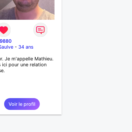
9880
Saulve
-
34 ans
r. Je m'appelle Mathieu.
s ici pour une relation
se.
Voir le profil