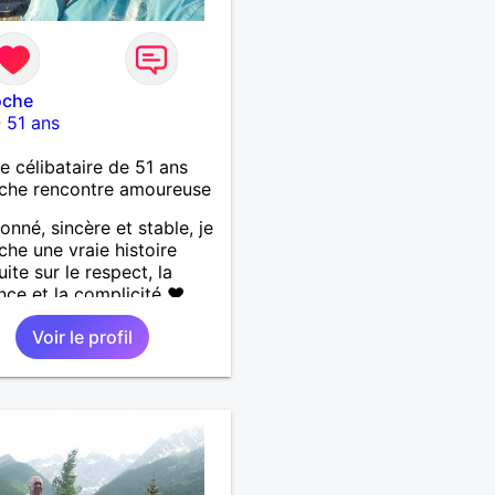
oche
-
51 ans
célibataire de 51 ans
che rencontre amoureuse
ionné, sincère et stable, je
che une vraie histoire
ite sur le respect, la
nce et la complicité ❤️
 les choses simples de la
Voir le profil
a nature, la mer, les
s authentiques et les
nes au grand cœur 🌊🌿
âlin et affectueux, j’adore
tits moments de tendresse
 calinous réguliers 😊❤️ La
e finit parfois par peser,
si tu es en Nouvelle-