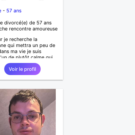
e
-
57 ans
 divorcé(e) de 57 ans
che rencontre amoureuse
r je recherche la
ne qui mettra un peu de
 dans ma vie je suis
'un de plutôt calme qui
es choses simples sans
Voir le profil
de tête, simplement
er de belles choses avec
rsonne qui me ressemble